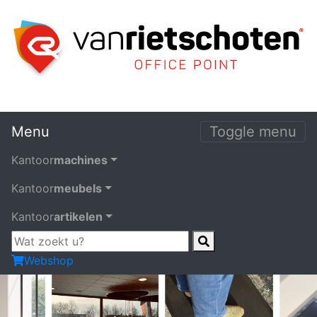
Menu
Toggle menu
Kantoor
machines
Kantoor
meubels
Kantoor
artikelen
Webshop