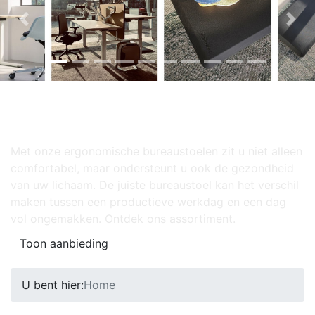
Previous
Nex
ONTDEK ONZE ERGONOMISCHE
BUREAUSTOELEN
Met onze ergonomische bureaustoelen zit u niet alleen
comfortabel, maar ondersteunt u ook de gezondheid
van uw lichaam. De juiste bureaustoel kan het verschil
maken tussen een productieve werkdag en een dag
vol ongemakken. Ontdek ons assortiment.
Toon aanbieding
U bent hier:
Home